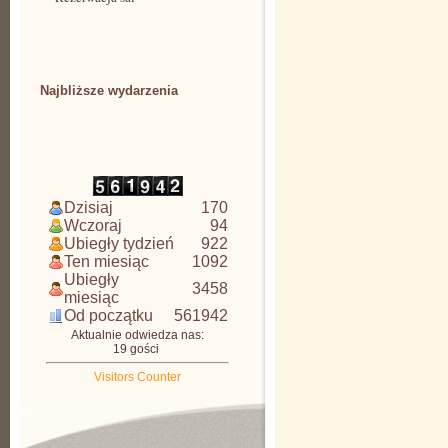
CDAW
Najbliższe wydarzenia
CDAW
Dzisiaj
170
Wczoraj
94
Ubiegły tydzień
922
Ten miesiąc
1092
Ubiegły
3458
miesiąc
Od początku
561942
Aktualnie odwiedza nas:
19 gości
Visitors Counter